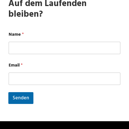
Auf dem Laufenden
bleiben?
Name
*
N
Email
*
a
m
e
E
m
a
Senden
i
l