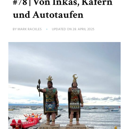
#78 | Von Inkas, Käfern
und Autotaufen
BY
MARK RACKLES
UPDATED ON
28. APRIL 2025