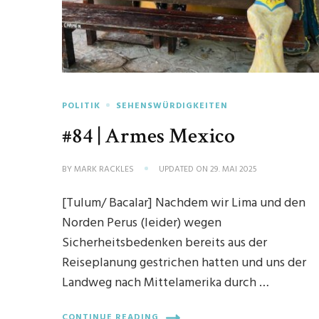
POLITIK
SEHENSWÜRDIGKEITEN
#84 | Armes Mexico
BY
MARK RACKLES
UPDATED ON
29. MAI 2025
[Tulum/ Bacalar] Nachdem wir Lima und den
Norden Perus (leider) wegen
Sicherheitsbedenken bereits aus der
Reiseplanung gestrichen hatten und uns der
Landweg nach Mittelamerika durch …
CONTINUE READING