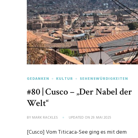
GEDANKEN
KULTUR
SEHENSWÜRDIGKEITEN
#80 | Cusco – „Der Nabel der
Welt“
BY
MARK RACKLES
UPDATED ON
29. MAI 2025
[Cusco] Vom Titicaca-See ging es mit dem