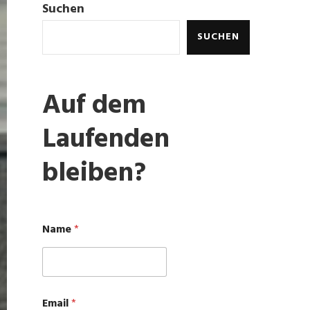
Suchen
SUCHEN
Auf dem
Laufenden
bleiben?
Name
*
E
Email
*
m