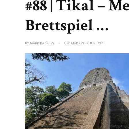
#88 | Tikal – Me
Brettspiel …
BY
MARK RACKLES
UPDATED ON
29. JUNI 2025