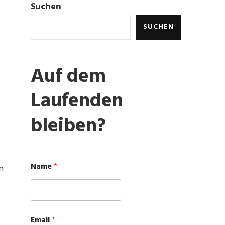
Suchen
SUCHEN
Auf dem
Laufenden
bleiben?
N
Name
*
n
a
m
e
E
m
a
Email
*