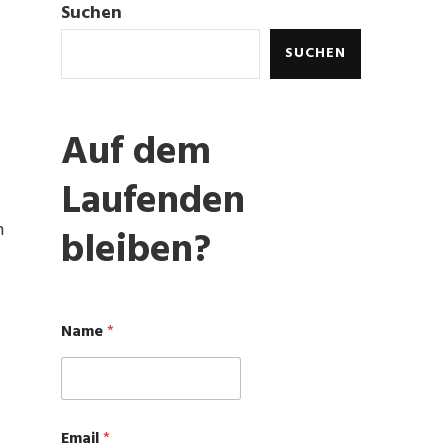
Suchen
SUCHEN
Auf dem
Laufenden
n
bleiben?
Name
*
N
Email
*
a