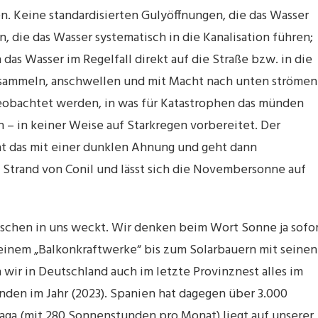
. Keine standardisierten Gulyöffnungen, die das Wasser
 die das Wasser systematisch in die Kanalisation führen;
 das Wasser im Regelfall direkt auf die Straße bzw. in die
 sammeln, anschwellen und mit Macht nach unten strömen
obachtet werden, in was für Katastrophen das münden
h – in keiner Weise auf Starkregen vorbereitet. Der
eht das mit einer dunklen Ahnung und geht dann
Strand von Conil und lässt sich die Novembersonne auf
tschen in uns weckt. Wir denken beim Wort Sonne ja sofo
einem „Balkonkraftwerke“ bis zum Solarbauern mit seinen
wir in Deutschland auch im letzte Provinznest alles im
nden im Jahr (2023). Spanien hat dagegen über 3.000
ga (mit 280 Sonnenstunden pro Monat) liegt auf unserer