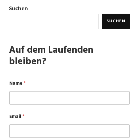
Suchen
SUCHEN
Auf dem Laufenden
bleiben?
Name
*
N
Email
*
a
m
e
E