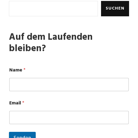
SUCHEN
Auf dem Laufenden
bleiben?
Name
*
N
Email
*
a
m
e
E
m
a