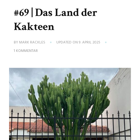
#69 | Das Land der
Kakteen
BY
MARK RACKLES
UPDATED ON
9. APRIL 2025
ZU
1 KOMMENTAR
#69
|
DAS
LAND
DER
KAKTEEN