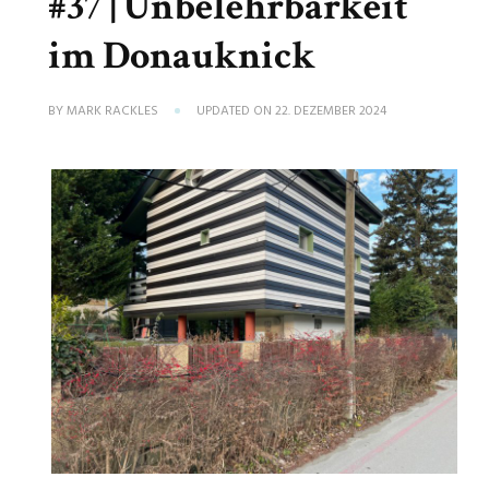
#37 | Unbelehrbarkeit
im Donauknick
BY
MARK RACKLES
UPDATED ON
22. DEZEMBER 2024