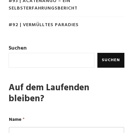
#93 | ACATENANGO – EIN
SELBSTERFAHRUNGSBERICHT
#92 | VERMÜLLTES PARADIES
Suchen
SUCHEN
Auf dem Laufenden
bleiben?
N
Name
*
a
m
e