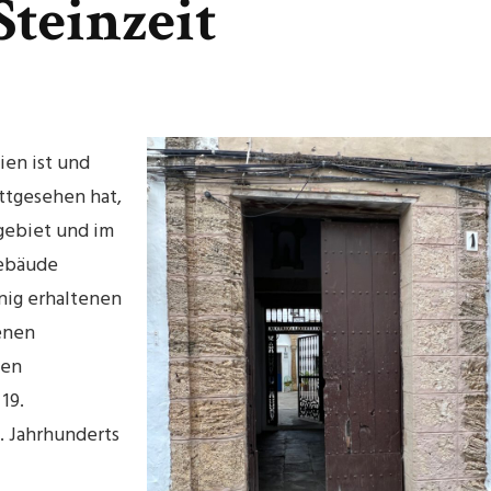
Steinzeit
en ist und
ttgesehen hat,
ngebiet und im
Gebäude
enig erhaltenen
enen
den
19.
. Jahrhunderts