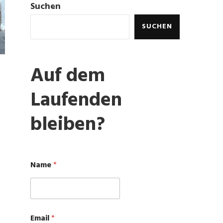
Suchen
SUCHEN
Auf dem
Laufenden
bleiben?
Name
*
N
Email
*
a