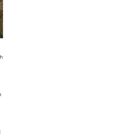
ch
n
t