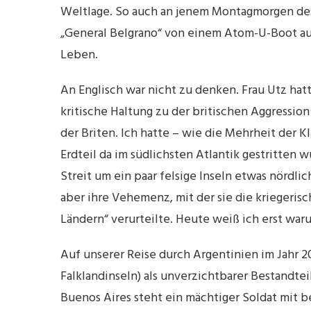
Weltlage. So auch an jenem Montagmorgen des 3
„General Belgrano“ von einem Atom-U-Boot au
Leben.
An Englisch war nicht zu denken. Frau Utz hat
kritische Haltung zu der britischen Aggressi
der Briten. Ich hatte – wie die Mehrheit der 
Erdteil da im südlichsten Atlantik gestritte
Streit um ein paar felsige Inseln etwas nördlic
aber ihre Vehemenz, mit der sie die kriegeris
Ländern“ verurteilte. Heute weiß ich erst war
Auf unserer Reise durch Argentinien im Jahr 202
Falklandinseln) als unverzichtbarer Bestandte
Buenos Aires steht ein mächtiger Soldat mit b