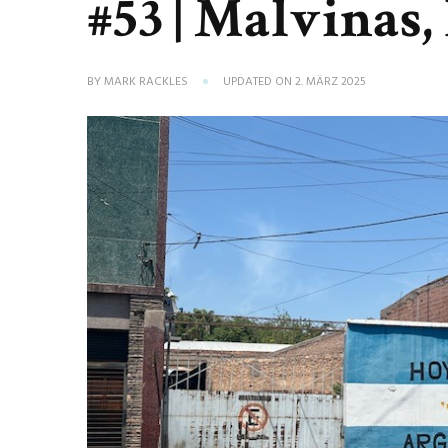
#53 | Malvinas,
BY
MARK RACKLES
UPDATED ON
2. MÄRZ 2025