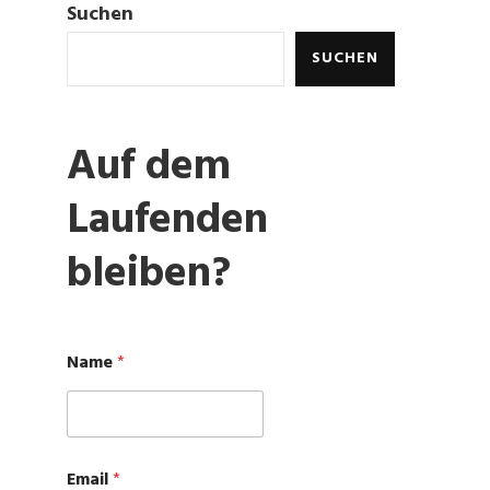
Suchen
SUCHEN
Auf dem
Laufenden
bleiben?
Name
*
N
Email
*
a