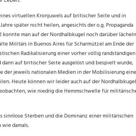
hr Leben.
nes virtuellen Kronjuwels auf britischer Seite und in
ahre später nicht heilen, angesichts der o.g. Propaganda
82 konnte man auf der Nordhalbkugel noch darüber lächeln
alte Militärs in Buenos Aires für Scharmützel am Ende der
tischen Radikalisierung einer vorher völlig randständigen
 dann auf britischer Seite ausgelöst und bespielt wurde,
olle der jeweils nationalen Medien in der Mobilisierung ein
ilen. Heute können wir leider auch auf der Nordhalbkuge
eobachten, wie niedrig die Hemmschwelle für militärisch
as sinnlose Sterben und die Dominanz einer militärischen
n wie damals.