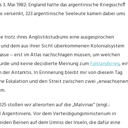
. Mai 1982: England hatte das argentinische Kriegsschiff
s versenkt, 323 argentinische Seeleute kamen dabei ums
te trotz ihres Anglistikstudiums eine ausgesprochen
on und dem aus ihrer Sicht überkommenen Kolonialsystem
Klasse – erst im Atlas nachschlagen müssen, um welchen
n wurde und keine dezidierte Meinung zum
Falklandkrieg
, ei
h der Antarktis. In Erinnerung bleibt mir von diesem Tag
che Eskalation und den Streit zwischen zwei „erwachsene
um.
5 stoßen wir allerorten auf die „Malvinas“ (engl.:
il Argentiniens. Vor dem Verteidigungsministerium in
eiden Beinen auf dem Umriss der Inseln, die dafür eine