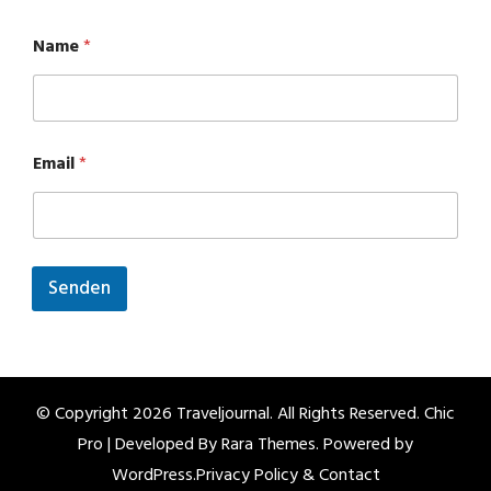
Name
*
E
Email
*
m
a
i
l
N
a
Senden
m
e
© Copyright 2026
Traveljournal
. All Rights Reserved.
Chic
Pro | Developed By
Rara Themes
.
Powered by
WordPress
.
Privacy Policy & Contact