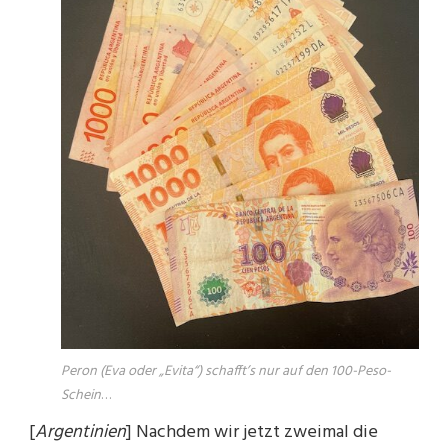
Peron (Eva oder „Evita“) schafft’s nur auf den 100-Peso-
Schein
…
[
Argentinien
] Nachdem wir jetzt zweimal die