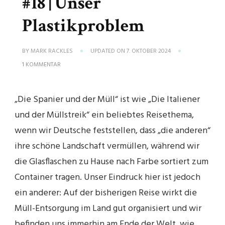
#18 | Unser
Plastikproblem
BY
MARK RACKLES
UPDATED ON
7. OKTOBER 2024
ZU
1 KOMMENTAR
#18
|
UNSER
„Die Spanier und der Müll“ ist wie „Die Italiener
PLASTIKPROBLEM
und der Müllstreik“ ein beliebtes Reisethema,
wenn wir Deutsche feststellen, dass „die anderen“
ihre schöne Landschaft vermüllen, während wir
die Glasflaschen zu Hause nach Farbe sortiert zum
Container tragen. Unser Eindruck hier ist jedoch
ein anderer: Auf der bisherigen Reise wirkt die
Müll-Entsorgung im Land gut organisiert und wir
befinden uns immerhin am Ende der Welt, wie